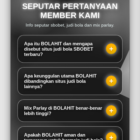
SEPUTAR PERTANYAAN
MEMBER KAMI
Info seputar sbobet, judi bola dan mix parlay.
Apa itu BOLAHIT dan mengapa
disebut situs judi bola SBOBET
terbaru?
BOLAHIT adalah platform taruhan bola
terbaru yang resmi bekerja sama dengan
Apa keunggulan utama BOLAHIT
SBOBET. Kami hadir dengan tampilan
dibandingkan situs judi bola
lainnya?
modern, sistem yang lebih cepat, dan fokus
memberikan pengalaman taruhan yang lebih
Keunggulan terbesar BOLAHIT adalah Odds
menguntungkan bagi para bettor Indonesia.
Mix Parlay Tertinggi di pasaran. Selain itu,
Mix Parlay di BOLAHIT benar-benar
proses deposit & withdraw super cepat, pilihan
lebih tinggi?
pertandingan yang lengkap, dan bonus-bonus
Ya, benar. BOLAHIT dikenal memberikan
menarik yang terus update setiap harinya.
odds mix parlay yang paling kompetitif dan
Apakah BOLAHIT aman dan
seringkali lebih tinggi dibandingkan situs