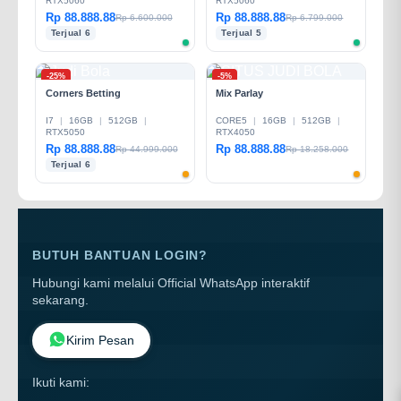
RTX5060
RTX5060
Rp 88.888.88
Rp 88.888.88
Rp 6.600.000
Rp 6.799.000
Terjual 6
Terjual 5
-25%
-5%
Corners Betting
Mix Parlay
I7
|
16GB
|
512GB
|
CORE5
|
16GB
|
512GB
|
RTX5050
RTX4050
Rp 88.888.88
Rp 88.888.88
Rp 44.999.000
Rp 18.258.000
Terjual 6
BUTUH BANTUAN LOGIN?
Hubungi kami melalui Official WhatsApp interaktif
sekarang.
Kirim Pesan
Ikuti kami: