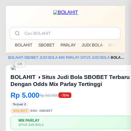
BOLAHIT
SBOBET
PARLAY
JUDI BOLA
MIX PARLA
BOLAHIT
-
SBOBET
-
JUDI BOLA
-
MIX PARLAY
-
SITUS JUDI BOLA
-
BOLAHIT ◑ Situs Judi Bola SBOBET Terbaru Dengan Odds Mix Parlay Tertinggi
1/6
BOLAHIT ◑ Situs Judi Bola SBOBET Terbaru
Dengan Odds Mix Parlay Tertinggi
Rp 5.000
Rp 50.000
-75%
Terjual 2
BOLAHIT
SKU:
SBOBET
MIX PARLAY
💳
SITUS JUDI BOLA