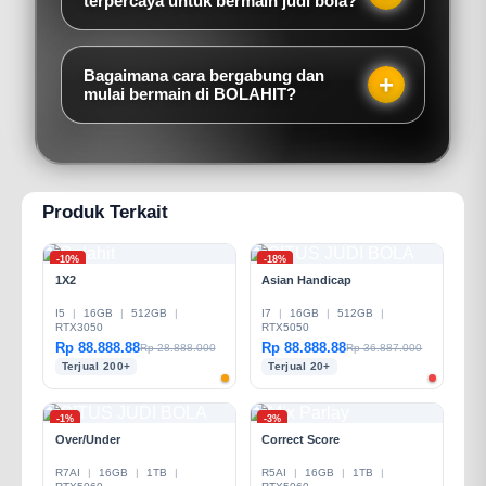
terpercaya untuk bermain judi bola?
SBOBET lainnya. Banyak member berhasil
Sangat aman. BOLAHIT menggunakan sistem
mendapatkan keuntungan besar hanya dari
keamanan berlapis, lisensi resmi, dan sudah
mix parlay.
Bagaimana cara bergabung dan
dipercaya ribuan member aktif. Privasi dan
mulai bermain di BOLAHIT?
kemenangan member selalu menjadi prioritas
Sangat mudah! Klik tombol Daftar, isi data
utama kami.
dengan benar (proses hanya 1 menit), lalu
lakukan deposit. Setelah itu Anda sudah bisa
langsung memasang taruhan bola dengan
Produk Terkait
odds mix parlay tertinggi.
-10%
-18%
1X2
Asian Handicap
I5
|
16GB
|
512GB
|
I7
|
16GB
|
512GB
|
RTX3050
RTX5050
Rp 88.888.88
Rp 88.888.88
Rp 28.888.000
Rp 36.887.000
Terjual 200+
Terjual 20+
-1%
-3%
Over/Under
Correct Score
R7AI
|
16GB
|
1TB
|
R5AI
|
16GB
|
1TB
|